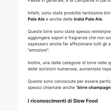
Paese in generale, e la Campania in partic
Infatti, sono state prodotte tantissime bir
Pale Ale
e anche delle
India Pale Ale
.
Queste birre sono state spesso reinterpreta
aggiungere sapori e fragranze che non sol
sapessero anche far affezionare tutti gli 
“emozioni”.
Inoltre, una delle categorie di birre nelle
delle iscrizioni numerose, aumentate rispe
Queste sono conosciute per essere parti
spesso chiamate anche “
birre champagn
I riconoscimenti di Slow Food