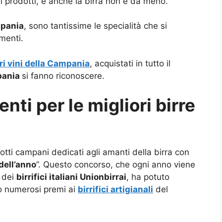
i prodotti, e anche la birra non è da meno.
pania
, sono tantissime le specialità che si
menti.
ri vini della Campania
, acquistati in tutto il
pania
si fanno riconoscere.
nti per le migliori birre
odotti campani dedicati agli amanti della birra con
 dell’anno
”. Questo concorso, che ogni anno viene
a dei
birrifici italiani Unionbirrai
, ha potuto
o numerosi premi ai
birrifici artigianali
del