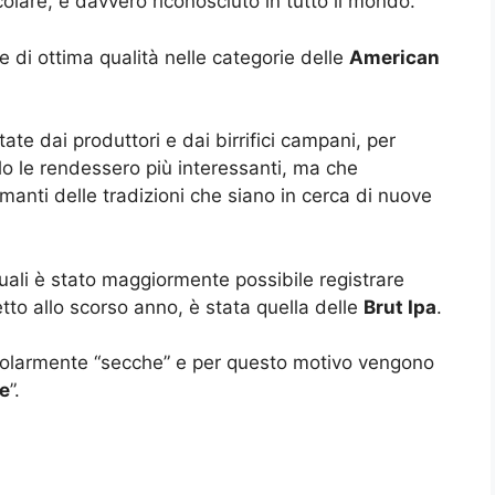
olare, è davvero riconosciuto in tutto il mondo.
re di ottima qualità nelle categorie delle
American
te dai produttori e dai birrifici campani, per
o le rendessero più interessanti, ma che
amanti delle tradizioni che siano in cerca di nuove
 quali è stato maggiormente possibile registrare
tto allo scorso anno, è stata quella delle
Brut Ipa
.
colarmente “secche” e per questo motivo vengono
e
”.