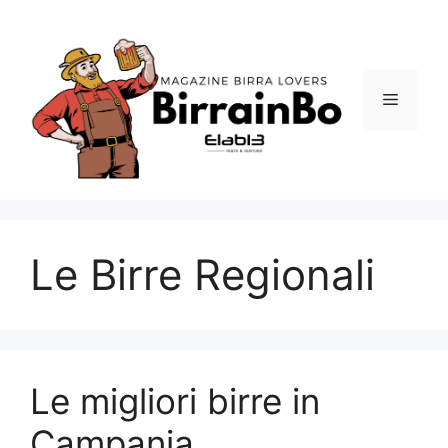
Vai
al
contenuto
Menu
Le Birre Regionali
Le migliori birre in
Campania