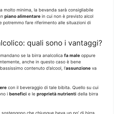
a molto minima, la bevanda sarà consigliabile
 un
piano alimentare
in cui non è previsto alcol
potremmo fare riferimento alle situazioni di
colico: quali sono i vantaggi?
omandano se la birra analcolica
fa male
oppure
ntemente, anche in questo caso è bene
 bassissimo contenuto d’alcool, l’
assunzione
va
ere
con il beveraggio di tale bibita. Quello su cui
ono i
benefici
e le
proprietà nutrienti
della birra
i sostengono che chiunque beva un po’ di birra