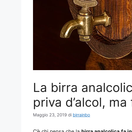
La birra analcoli
priva d’alcol, ma
Maggio 23, 2019
di
birrainbo
C’è chi pensa che la
birra analcolica
fa i