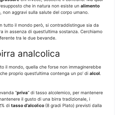
presupposto che in natura non esiste un
alimento
o
, non aggravi sulla salute del corpo umano.
 tutto il mondo però, si contraddistingue sia da
ltra in assenza di quest’ultima sostanza. Cerchiamo
fferente tra le due bevande.
birra analcolica
tutto il mondo, quella che forse non immaginerebbe
è che proprio quest’ultima contenga un po’ di
alcol
.
evanda “
priva
” di tasso alcolemico, per mantenere
 mantenere il gusto di una birra tradizionale, i
2
% di
tasso d’alcol
i
co
(8 gradi Plato) previsti dalla