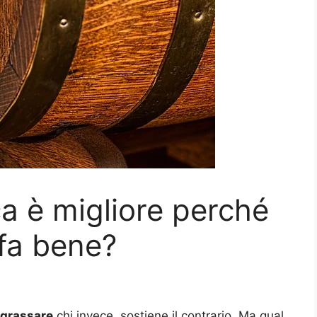
ca è migliore perché
 fa bene?
ngrassare
chi invece, sostiene il contrario. Ma qual