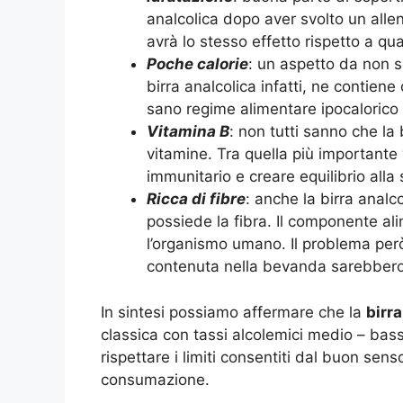
analcolica dopo aver svolto un alle
avrà lo stesso effetto rispetto a qu
Poche calorie
: un aspetto da non s
birra analcolica infatti, ne contiene
sano regime alimentare ipocalorico 
Vitamina B
: non tutti sanno che l
vitamine. Tra quella più importante v
immunitario e creare equilibrio alla
Ricca di fibre
: anche la birra analc
possiede la fibra. Il componente ali
l’organismo umano. Il problema però,
contenuta nella bevanda sarebbero i
In sintesi possiamo affermare che la
birra
classica con tassi alcolemici medio – bassi.
rispettare i limiti consentiti dal buon s
consumazione.